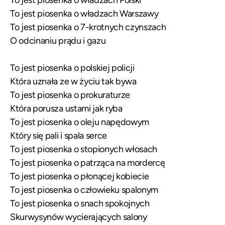
To jest piosenka o władzach Polski
To jest piosenka o władzach Warszawy
To jest piosenka o 7-krotnych czynszach
O odcinaniu prądu i gazu
To jest piosenka o polskiej policji
Która uznała ze w życiu tak bywa
To jest piosenka o prokuraturze
Która porusza ustami jak ryba
To jest piosenka o oleju napędowym
Który się pali i spala serce
To jest piosenka o stopionych włosach
To jest piosenka o patrząca na mordercę
To jest piosenka o płonącej kobiecie
To jest piosenka o człowieku spalonym
To jest piosenka o snach spokojnych
Skurwysynów wycierających salony