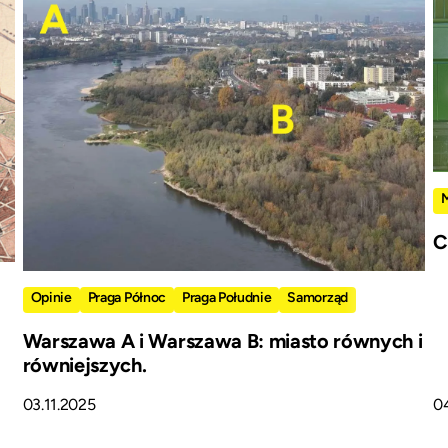
C
Opinie
Praga Północ
Praga Południe
Samorząd
Warszawa A i Warszawa B: miasto równych i
równiejszych.
03.11.2025
0