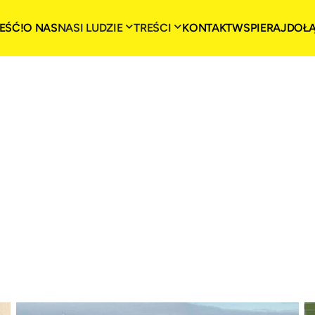
EŚĆ!
O NAS
NASI LUDZIE
TREŚCI
KONTAKT
WSPIERAJ
DOŁ