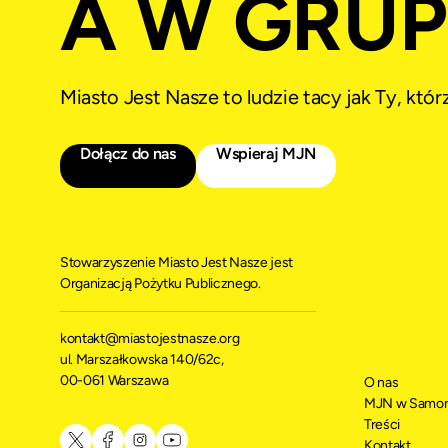
A W GRUPI
Miasto Jest Nasze to ludzie tacy jak Ty, któ
Dołącz do nas
Wspieraj MJN
Stowarzyszenie Miasto Jest Nasze jest
Organizacją Pożytku Publicznego.
kontakt@miastojestnasze.org
ul. Marszałkowska 140/62c,
00-061 Warszawa
O nas
MJN w Samor
Treści
Kontakt