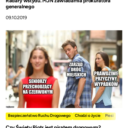
Radary wstydu. MJN zawiadamia prokuratora
generalnego
09.10.2019
Bezpieczeństwo Ruchu Drogowego
Chodzi o życie
Piesi
Czy Święty Piotr jest piratem drogowym?