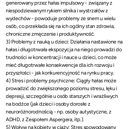
generowany przez hałas impulsowy - związany z
niespodziewanym rykiem silnika i wystrzałów z
wydechów - powoduje problemy ze snem u wielu
osób, co przekłada się na ich ogólny stan zdrowia,
chroniczne zmęczenie i produktywność.
3) Problemy z nauką u dzieci: Działania nastawione na
hałas i długotrwała ekspozycja na niego prowadzi do
trudności w koncentracji i nauce u dzieci, co może
mieć długotrwałe konsekwencje dla ich rozwoju i
przyszłości - jak konkurencyjność na rynku pracy.
4) Stres i problemy psychiczne: Ciągły hałas może
prowadzić do zwiększonego poziomu stresu, lęku i
depresji, szczególnie u osób starszych i wrażliwych
na bodźce (jak dzieci i osoby dorosłe z
neuroróżnorodnością - np. osoby autystyczne, z
ADHD, z Zespołem Aspergera, itp.).
5) Wpływ na kobiety w ciąży: Stres spowodowany