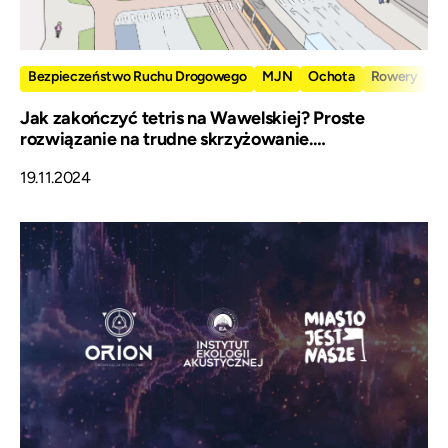
Bezpieczeństwo Ruchu Drogowego
MJN
Ochota
Rowery
Jak zakończyć tetris na Wawelskiej? Proste
rozwiązanie na trudne skrzyżowanie.
#PopUpGrójecka #CzasNaPas.
19.11.2024