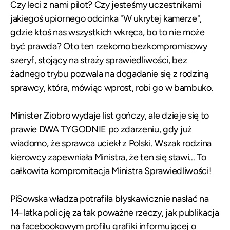
Czy leci z nami pilot? Czy jesteśmy uczestnikami
jakiegoś upiornego odcinka "W ukrytej kamerze",
gdzie ktoś nas wszystkich wkręca, bo to nie może
być prawda? Oto ten rzekomo bezkompromisowy
szeryf, stojący na straży sprawiedliwości, bez
żadnego trybu pozwala na dogadanie się z rodziną
sprawcy, która, mówiąc wprost, robi go w bambuko.
Minister Ziobro wydaje list gończy, ale dzieje się to
prawie DWA TYGODNIE po zdarzeniu, gdy już
wiadomo, że sprawca uciekł z Polski. Wszak rodzina
kierowcy zapewniała Ministra, że ten się stawi... To
całkowita kompromitacja Ministra Sprawiedliwości!
PiSowska władza potrafiła błyskawicznie nasłać na
14-latka policję za tak poważne rzeczy, jak publikacja
na facebookowym profilu grafiki informującej o