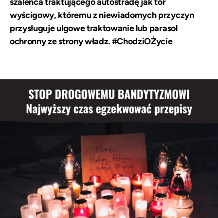
szaleńca traktującego autostradę jak tor
wyścigowy, któremu z niewiadomych przyczyn
przysługuje ulgowe traktowanie lub parasol
ochronny ze strony władz. #ChodziOŻycie