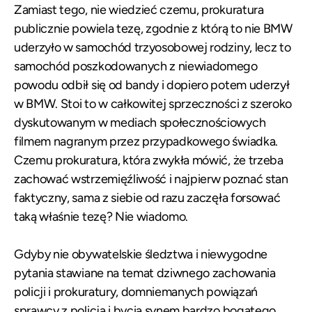
Zamiast tego, nie wiedzieć czemu, prokuratura
publicznie powiela tezę, zgodnie z którą to nie BMW
uderzyło w samochód trzyosobowej rodziny, lecz to
samochód poszkodowanych z niewiadomego
powodu odbił się od bandy i dopiero potem uderzył
w BMW. Stoi to w całkowitej sprzeczności z szeroko
dyskutowanym w mediach społecznościowych
filmem nagranym przez przypadkowego świadka.
Czemu prokuratura, która zwykła mówić, że trzeba
zachować wstrzemięźliwość i najpierw poznać stan
faktyczny, sama z siebie od razu zaczęła forsować
taką właśnie tezę? Nie wiadomo.
Gdyby nie obywatelskie śledztwa i niewygodne
pytania stawiane na temat dziwnego zachowania
policji i prokuratury, domniemanych powiązań
sprawcy z policją i bycia synem bardzo bogatego,