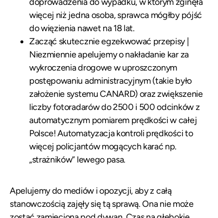
doprowadzenia do wypadku, w którym zginęła
więcej niż jedna osoba, sprawca mógłby pójść
do więzienia nawet na 18 lat.
Zacząć skutecznie egzekwować przepisy |
Niezmiennie apelujemy o nakładanie kar za
wykroczenia drogowe w uproszczonym
postępowaniu administracyjnym (takie było
założenie systemu CANARD) oraz zwiększenie
liczby fotoradarów do 2500 i 500 odcinków z
automatycznym pomiarem prędkości w całej
Polsce! Automatyzacja kontroli prędkości to
więcej policjantów mogących karać np.
„strażników” lewego pasa.
Apelujemy do mediów i opozycji, aby z całą
stanowczością zajęły się tą sprawą. Ona nie może
zostać zamieciona pod dywan. Czas na głębokie,