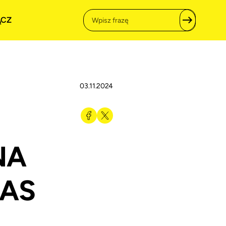
ĄCZ
03.11.2024
NA
PAS