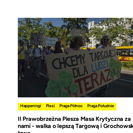
Happeningi
Piesi
Praga Północ
Praga Południe
II Prawobrzeżna Piesza Masa Krytyczna za
nami - walka o lepszą Targową i Grochows
trwa