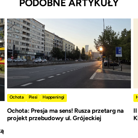
PODOBNE ARTYKUŁY
Ochota
Piesi
Happeningi
Ochota: Presja ma sens! Rusza przetarg na
I
projekt przebudowy ul. Grójeckiej
K
ką