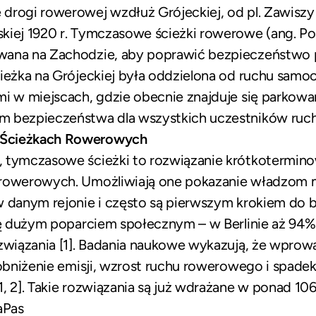
drogi rowerowej wzdłuż Grójeckiej, od pl. Zawiszy 
kiej 1920 r. Tymczasowe ścieżki rowerowe (ang. Po
wana na Zachodzie, aby poprawić bezpieczeństwo p
ścieżka na Grójeckiej była oddzielona od ruchu s
i w miejscach, gdzie obecnie znajduje się parkowan
m bezpieczeństwa dla wszystkich uczestników ruc
 Ścieżkach Rowerowych
 tymczasowe ścieżki to rozwiązanie krótkoterminow
rowerowych. Umożliwiają one pokazanie władzom mi
w danym rejonie i często są pierwszym krokiem do 
się dużym poparciem społecznym – w Berlinie aż 94
ozwiązania [1]. Badania naukowe wykazują, że wprow
: obniżenie emisji, wzrost ruchu rowerowego i spa
, 2]. Takie rozwiązania są już wdrażane w ponad 106
aPas