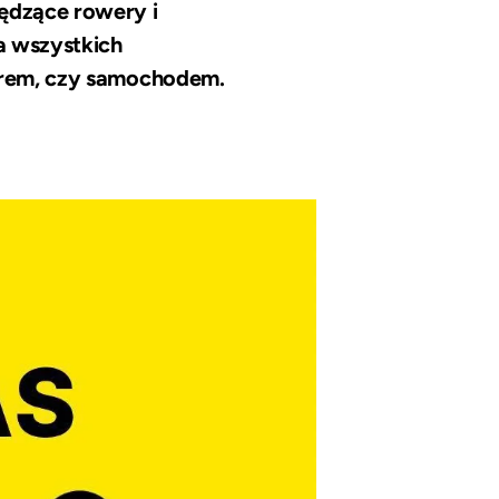
pędzące rowery i
a wszystkich
werem, czy samochodem.