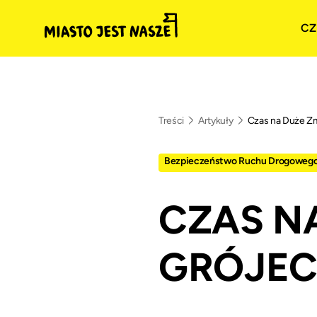
CZ
Treści
Artykuły
Czas na Duże Zm
Bezpieczeństwo Ruchu Drogoweg
CZAS N
GRÓJEC