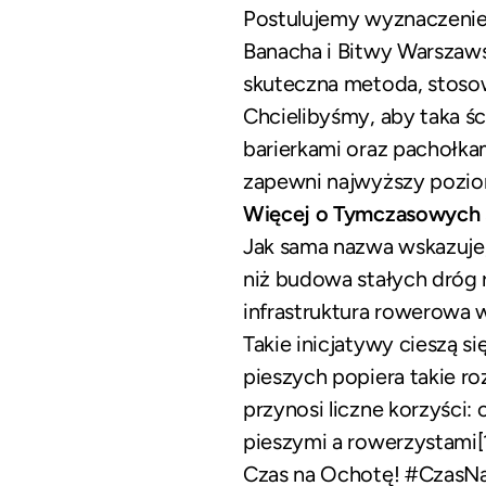
Postulujemy wyznaczenie 
Banacha i Bitwy Warszaws
skuteczna metoda, stoso
Chcielibyśmy, aby taka 
barierkami oraz pachołkam
zapewni najwyższy pozio
Więcej o Tymczasowych
Jak sama nazwa wskazuje,
niż budowa stałych dróg 
infrastruktura rowerowa 
Takie inicjatywy cieszą 
pieszych popiera takie r
przynosi liczne korzyści
pieszymi a rowerzystami[1
Czas na Ochotę! #CzasN