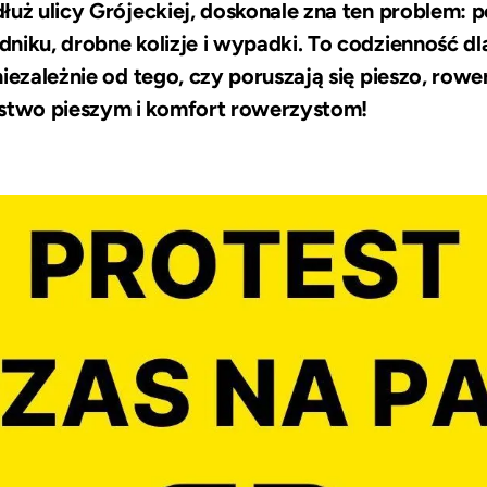
łuż ulicy Grójeckiej, doskonale zna ten problem: 
niku, drobne kolizje i wypadki. To codzienność dl
niezależnie od tego, czy poruszają się pieszo, ro
two pieszym i komfort rowerzystom!