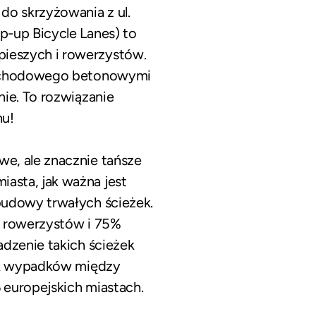
do skrzyżowania z ul.
p-up Bicycle Lanes) to
ieszych i rowerzystów.
amochodowego betonowymi
ie. To rozwiązanie
hu!
e, ale znacznie tańsze
asta, jak ważna jest
budowy trwałych ścieżek.
% rowerzystów i 75%
adzenie takich ścieżek
dek wypadków między
 europejskich miastach.