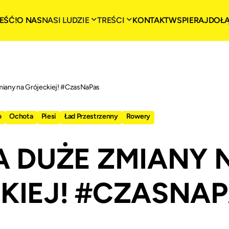
EŚĆ!
O NAS
NASI LUDZIE
TREŚCI
KONTAKT
WSPIERAJ
DOŁ
iany na Grójeckiej! #CzasNaPas
o
Ochota
Piesi
Ład Przestrzenny
Rowery
A DUŻE ZMIANY 
KIEJ! #CZASNA