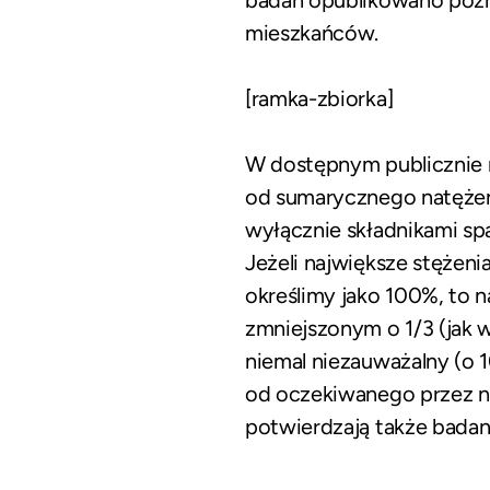
badań opublikowano późn
mieszkańców.
[ramka-zbiorka]
W dostępnym publicznie r
od sumarycznego natężeni
wyłącznie składnikami spa
Jeżeli największe stężen
określimy jako 100%, to
zmniejszonym o 1/3 (jak
niemal niezauważalny (o 
od oczekiwanego przez n
potwierdzają także badan