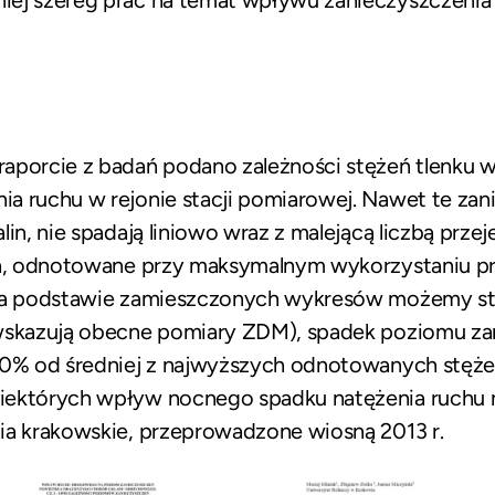
iej szereg prac na temat wpływu zanieczyszczenia
aporcie z badań podano zależności stężeń tlenku w
a ruchu w rejonie stacji pomiarowej. Nawet te zan
lin, nie spadają liniowo wraz z malejącą liczbą prz
ia, odnotowane przy maksymalnym wykorzystaniu pr
 na podstawie zamieszczonych wykresów możemy stw
 wskazują obecne pomiary ZDM), spadek poziomu z
10% od średniej z najwyższych odnotowanych stęże
iektórych wpływ nocnego spadku natężenia ruchu 
ia krakowskie, przeprowadzone wiosną 2013 r.