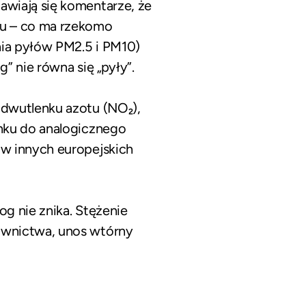
awiają się komentarze, że
iu – co ma rzekomo
ia pyłów PM2.5 i PM10)
” nie równa się „pyły”.
 dwutlenku azotu (NO₂),
unku do analogicznego
 w innych europejskich
g nie znika. Stężenie
ownictwa, unos wtórny