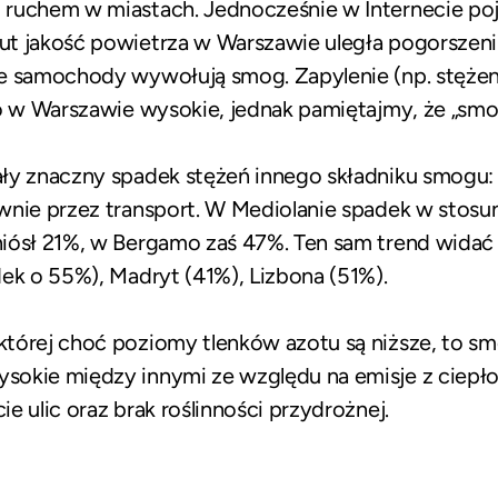
ruchem w miastach. Jednocześnie w Internecie poj
ut jakość powietrza w Warszawie uległa pogorszen
e samochody wywołują smog. Zapylenie (np. stężen
o w Warszawie wysokie, jednak pamiętajmy, że „smog
ły znaczny spadek stężeń innego składniku smogu:
wnie przez transport. W Mediolanie spadek w stos
iósł 21%, w Bergamo zaś 47%. Ten sam trend widać
ek o 55%), Madryt (41%), Lizbona (51%).
tórej choć poziomy tlenków azotu są niższe, to smo
sokie między innymi ze względu na emisje z ciepł
e ulic oraz brak roślinności przydrożnej.