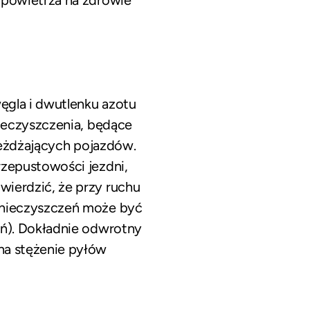
 powietrza na zdrowie
ęgla i dwutlenku azotu
ieczyszczenia, będące
ejeżdżających pojazdów.
zepustowości jezdni,
ierdzić, że przy ruchu
anieczyszczeń może być
ń). Dokładnie odwrotny
na stężenie pyłów