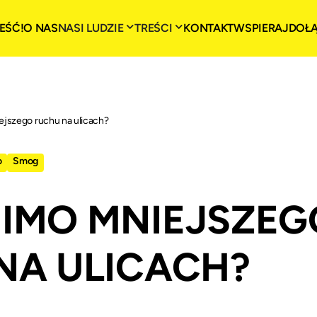
EŚĆ!
O NAS
NASI LUDZIE
TREŚCI
KONTAKT
WSPIERAJ
DOŁ
jszego ruchu na ulicach?
o
Smog
IMO MNIEJSZEG
NA ULICACH?