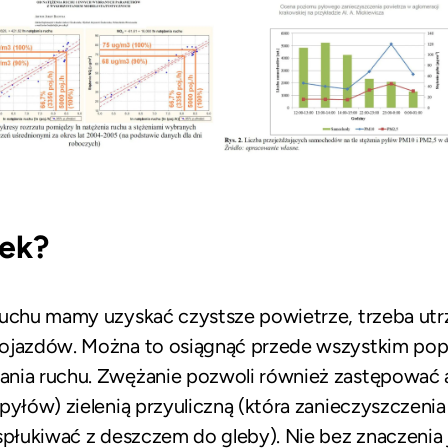
sek?
ruchu mamy uzyskać czystsze powietrze, trzeba ut
ojazdów. Można to osiągnąć przede wszystkim popr
nia ruchu. Zwężanie pozwoli również zastępować as
pyłów) zielenią przyuliczną (która zanieczyszczeni
 spłukiwać z deszczem do gleby). Nie bez znaczenia