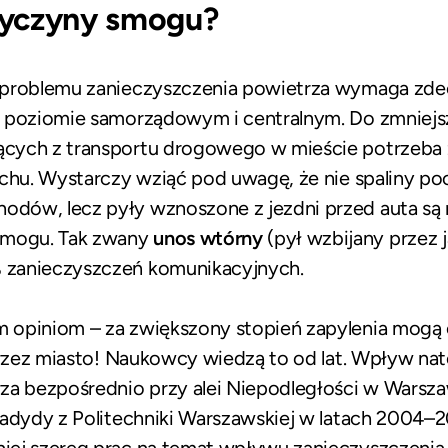
zyczyny smogu?
 problemu zanieczyszczenia powietrza wymaga zd
 poziomie samorządowym i centralnym. Do zmniejsz
ych z transportu drogowego w mieście potrzeba zn
uchu. Wystarczy wziąć pod uwagę, że nie spaliny p
ów, lecz pyły wznoszone z jezdni przed auta są n
mogu. Tak zwany
unos wtórny
(pył wzbijany przez 
 zanieczyszczeń komunikacyjnych.
 opiniom – za zwiększony stopień zapylenia mogą
 przez miasto! Naukowcy wiedzą to od lat. Wpływ na
za bezpośrednio przy alei Niepodległości w Warsza
Badydy z Politechniki Warszawskiej w latach 2004–