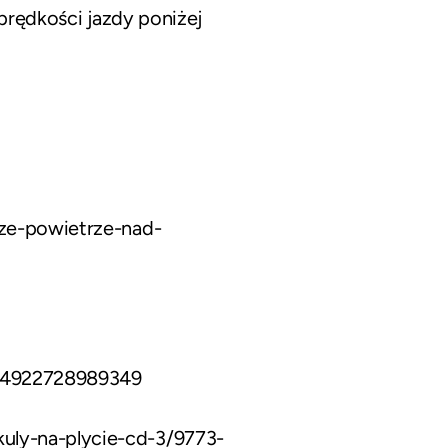
 prędkości jazdy poniżej
sze-powietrze-nad-
44922728989349
uly-na-plycie-cd-3/9773-