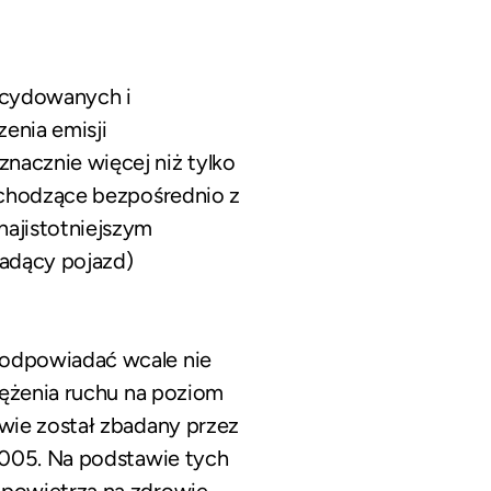
ecydowanych i
enia emisji
acznie więcej niż tylko
ochodzące bezpośrednio z
ajistotniejszym
jadący pojazd)
 odpowiadać wcale nie
tężenia ruchu na poziom
wie został zbadany przez
2005. Na podstawie tych