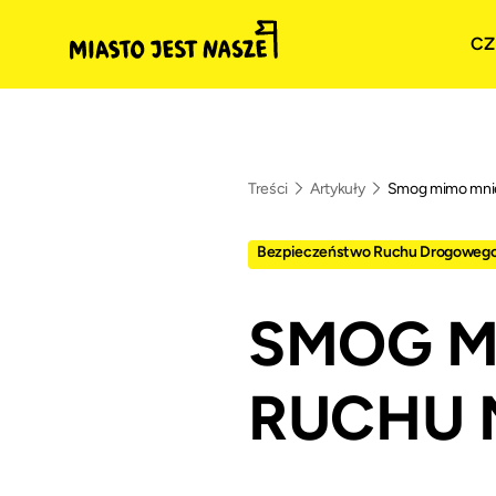
CZ
Treści
Artykuły
Smog mimo mnie
Bezpieczeństwo Ruchu Drogoweg
SMOG M
RUCHU 