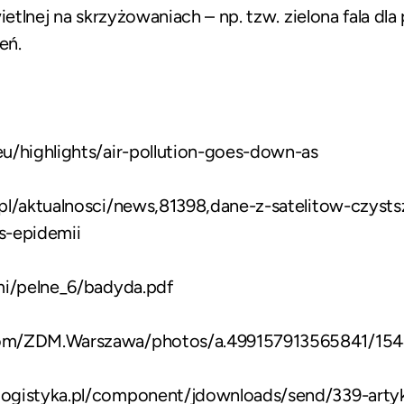
ietlnej na skrzyżowaniach – np. tzw. zielona fala dla
eń.
u/highlights/air-pollution-goes-down-as
pl/aktualnosci/news,81398,dane-z-satelitow-czyst
s-epidemii
mi/pelne_6/badyda.pdf
com/ZDM.Warszawa/photos/a.499157913565841/15
ogistyka.pl/component/jdownloads/send/339-artyk