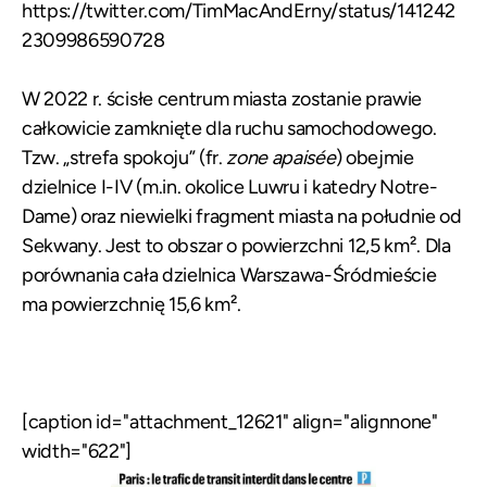
https://twitter.com/TimMacAndErny/status/141242
2309986590728
W 2022 r. ścisłe centrum miasta zostanie prawie
całkowicie zamknięte dla ruchu samochodowego.
Tzw. „strefa spokoju” (fr.
zone apaisée
) obejmie
dzielnice I-IV (m.in. okolice Luwru i katedry Notre-
Dame) oraz niewielki fragment miasta na południe od
Sekwany. Jest to obszar o powierzchni 12,5 km². Dla
porównania cała dzielnica Warszawa-Śródmieście
ma powierzchnię 15,6 km².
[caption id="attachment_12621" align="alignnone"
width="622"]