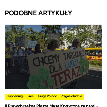
PODOBNE ARTYKUŁY
Happeningi
Piesi
Praga Północ
Praga Południe
II Prawobrzeżna Piesza Masa Krytyczna za nami -