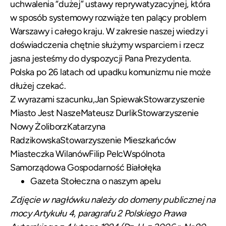
uchwalenia “dużej” ustawy reprywatyzacyjnej, która
w sposób systemowy rozwiąże ten palący problem
Warszawy i całego kraju. W zakresie naszej wiedzy i
doświadczenia chętnie służymy wsparciem i rzecz
jasna jesteśmy do dyspozycji Pana Prezydenta.
Polska po 26 latach od upadku komunizmu nie może
dłużej czekać.
Z wyrazami szacunku,
Jan Spiewak
Stowarzyszenie
Miasto Jest Nasze
Mateusz DurlikStowarzyszenie
Nowy Żoliborz
Katarzyna
Radzikowska
Stowarzyszenie Mieszkańców
Miasteczka Wilanów
Filip PelcWspólnota
Samorządowa Gospodarność Białołęka
Gazeta Stołeczna o naszym apelu
Zdjęcie w nagłówku należy do domeny publicznej na
mocy Artykułu 4, paragrafu 2 Polskiego Prawa