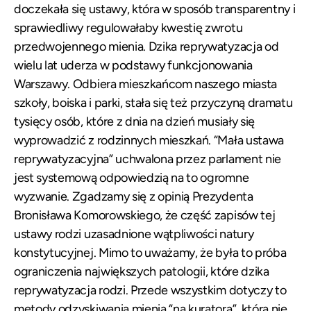
doczekała się ustawy, która w sposób transparentny i
sprawiedliwy regulowałaby kwestię zwrotu
przedwojennego mienia. Dzika reprywatyzacja od
wielu lat uderza w podstawy funkcjonowania
Warszawy. Odbiera mieszkańcom naszego miasta
szkoły, boiska i parki, stała się też przyczyną dramatu
tysięcy osób, które z dnia na dzień musiały się
wyprowadzić z rodzinnych mieszkań. “Mała ustawa
reprywatyzacyjna” uchwalona przez parlament nie
jest systemową odpowiedzią na to ogromne
wyzwanie. Zgadzamy się z opinią Prezydenta
Bronisława Komorowskiego, że część zapisów tej
ustawy rodzi uzasadnione wątpliwości natury
konstytucyjnej. Mimo to uważamy, że była to próba
ograniczenia największych patologii, które dzika
reprywatyzacja rodzi. Przede wszystkim dotyczy to
metody odzyskiwania mienia “na kuratora”, która nie