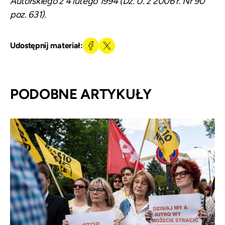
Autorskiego z 4 lutego 1994 (
Dz. U. z 2006 r. Nr 90
poz. 631
).
Udostępnij materiał:
PODOBNE ARTYKUŁY