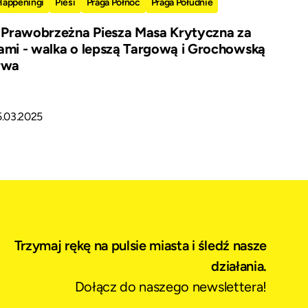
Happeningi
Piesi
Praga Północ
Praga Południe
I Prawobrzeżna Piesza Masa Krytyczna za
ami - walka o lepszą Targową i Grochowską
rwa
5.03.2025
Trzymaj rękę na pulsie miasta i śledź nasze
działania.
Dołącz do naszego newslettera!