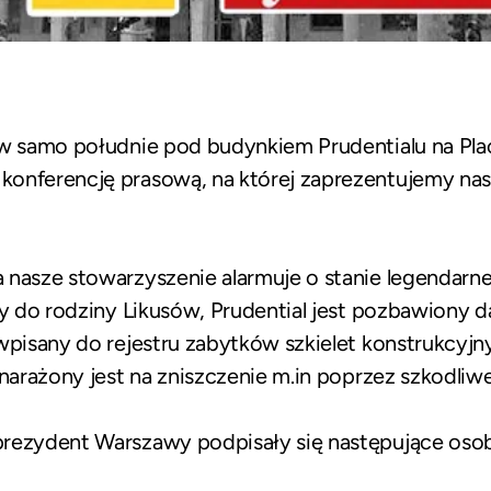
a w samo południe pod budynkiem Prudentialu na P
onferencję prasową, na której zaprezentujemy nas
nasze stowarzyszenie alarmuje o stanie legendarneg
ący do rodziny Likusów, Prudential jest pozbawiony
 wpisany do rejestru zabytków szkielet konstrukcyj
 narażony jest na zniszczenie m.in poprzez szkodli
rezydent Warszawy podpisały się następujące osoby