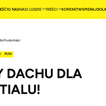
EŚĆ!
O NAS
NASI LUDZIE
TREŚCI
KONTAKT
WSPIERAJ
DOŁ
a Prudentialu!
i
MJN
 DACHU DLA
TIALU!