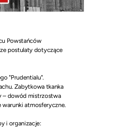
lacu Powstańców
ze postulaty dotyczące
o "Prudentialu".
 dachu. Zabytkowa tkanka
ny – dowód mistrzostwa
we warunki atmosferyczne.
 i organizacje: