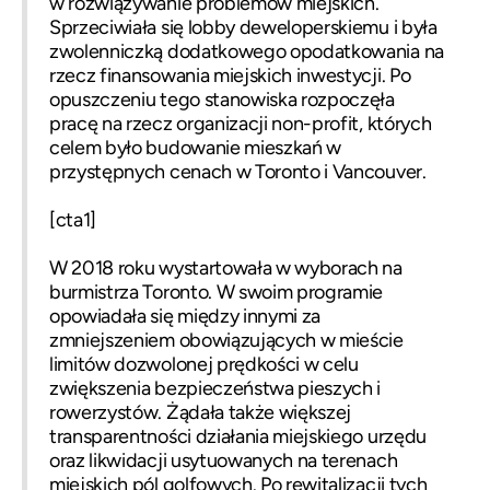
w rozwiązywanie problemów miejskich.
Sprzeciwiała się lobby deweloperskiemu i była
zwolenniczką dodatkowego opodatkowania na
rzecz finansowania miejskich inwestycji. Po
opuszczeniu tego stanowiska rozpoczęła
pracę na rzecz organizacji non-profit, których
celem było budowanie mieszkań w
przystępnych cenach w Toronto i Vancouver.
[cta1]
W 2018 roku wystartowała w wyborach na
burmistrza Toronto. W swoim programie
opowiadała się między innymi za
zmniejszeniem obowiązujących w mieście
limitów dozwolonej prędkości w celu
zwiększenia bezpieczeństwa pieszych i
rowerzystów. Żądała także większej
transparentności działania miejskiego urzędu
oraz likwidacji usytuowanych na terenach
miejskich pól golfowych. Po rewitalizacji tych