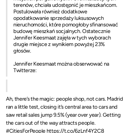
terenów, chciała udostępnić je mieszkańcom.
Postulowała również dodatkowe
opodatkowanie sprzedaży luksusowych
nieruchomości, które pomogłoby sfinansować
budowę mieszkań socjalnych. Ostatecznie
Jennifer Keesmaat zajęła w tych wyborach
drugie miejsce z wynikiem powyżej 23%
głosów.
Jennifer Keesmaat można obserwować na
Twitterze:
Ah, there’s the magic: people shop, not cars. Madrid
ran a little test, closing it’s central area to cars and
saw retail sales jump 9.5% (year over year). Getting
the cars out of the way attracts people.
#CitiesForPeople
https://t.co/6zLnf4Y2C8