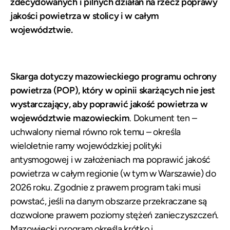
zdecydowanych i pilnych działań na rzecz poprawy
jakości powietrza w stolicy i w całym
województwie.
Skarga dotyczy mazowieckiego programu ochrony
powietrza (POP), który w opinii skarżących nie jest
wystarczający, aby poprawić jakość powietrza w
województwie mazowieckim
. Dokument ten –
uchwalony niemal równo rok temu – określa
wieloletnie ramy wojewódzkiej polityki
antysmogowej i w założeniach ma poprawić jakość
powietrza w całym regionie (w tym w Warszawie) do
2026 roku. Zgodnie z prawem program taki musi
powstać, jeśli na danym obszarze przekraczane są
dozwolone prawem poziomy stężeń zanieczyszczeń.
Mazowiecki program określa krótko i