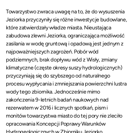
Towarzystwo zwraca uwagę na to, że do wysuszenia
Jeziorka przyczyniły się różne inwestycje budowlane,
które zatwierdzały władze miasta. Nieustająca
zabudowa zlewni Jeziorka, ograniczająca możliwość
zasilania w wodę gruntową i opadową jest jednym z
najpoważniejszych zagrożeń. Pobór wód
podziemnych, brak dopływu wód z Wisły, zmiany
klimatyczne (częste okresy suszy hydrologicznych)
przyczyniają się do szybszego od naturalnego
procesu wypłycania i zmniejszania powierzchni lustra
wody tego zbiornika. Jednocześnie mimo
zakończenia 9-letnich badań naukowych nad
rezerwatem w 2016 i licznych spotkań, pism i
monitów towarzystwa miasto do tej pory nie zleciło
opracowania Koncepcji Poprawy Warunków
Hydrogeologicznych w Zbiorniku Jeziorko