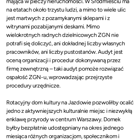
mająca w pieczy nieruchomości. W Śródmieściu ma
na etatach około trzystu ludzi, a mimo to wiele ulic
jest martwych z pozamykanymi sklepami i z
witrynami pozabijanymi deskami. Mimo
wielokrotnych radnych dzielnicowych ZGN nie
potrafi się doliczyć, ani dokładnej liczby własnych
pracowników, ani liczby pustostanów. Audyt jest
oceną organizacji i procedur dokonywaną przez
firmę zewnętrzną – taki audyt pomoże rozwiązać
ospałość ZGN-u, wprowadzając przejrzyste
procedury urzędnicze.
Rotacyjny dom kultury na Jazdowie pozwoliłby ocalić
jedno z aktywniejszych kulturalnie miejsc i niezwykłą
enklawę przyrody w centrum Warszawy. Domek
byłby bezpłatnie udostępniany na okres jednego
miesiąca różnych organizacjom, społecznikom i