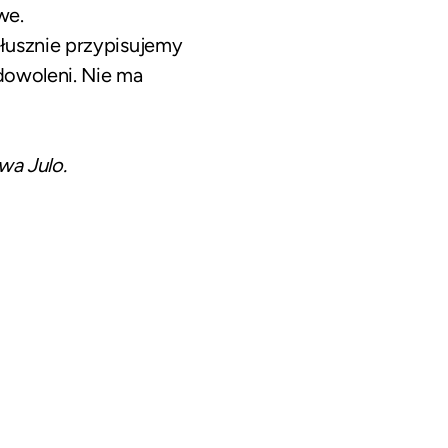
we.
łusznie przypisujemy
dowoleni. Nie ma
twa
Julo
.