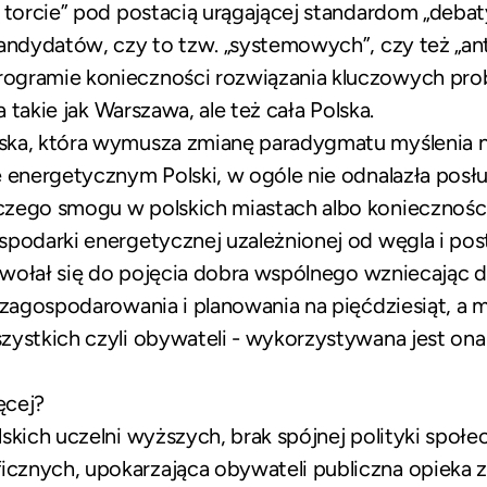
 torcie” pod postacią urągającej standardom „debaty
kandydatów, czy to tzw. „systemowych”, czy też „a
ogramie konieczności rozwiązania kluczowych pro
a takie jak Warszawa, ale też cała Polska.
ka, która wymusza zmianę paradygmatu myślenia ni
 energetycznym Polski, w ogóle nie odnalazła posłuc
czego smogu w polskich miastach albo koniecznoś
spodarki energetycznej uzależnionej od węgla i pos
odwołał się do pojęcia dobra wspólnego wzniecając d
 zagospodarowania i planowania na pięćdziesiąt, a mo
zystkich czyli obywateli - wykorzystywana jest ona
ęcej?
skich uczelni wyższych, brak spójnej polityki społe
cznych, upokarzająca obywateli publiczna opieka 