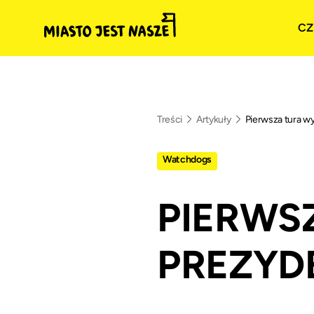
CZ
Treści
Artykuły
Pierwsza tura 
Watchdogs
PIERWS
PREZYD