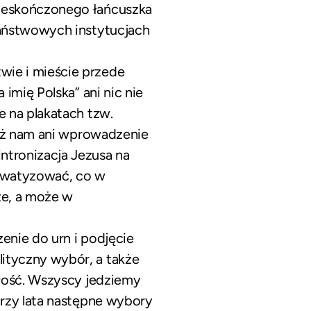
nieskończonego łańcuszka
państwowych instytucjach
ie i mieście przede
imię Polska” ani nic nie
 na plakatach tzw.
też nam ani wprowadzenie
tronizacja Jezusa na
rywatyzować, co w
że, a może w
enie do urn i podjęcie
ityczny wybór, a także
złość. Wszyscy jedziemy
trzy lata następne wybory