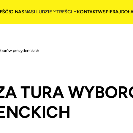
EŚĆ!
O NAS
NASI LUDZIE
TREŚCI
KONTAKT
WSPIERAJ
DOŁ
wyborów prezydenckich
ZA TURA WYBO
ENCKICH