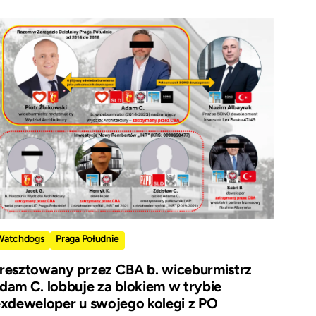
Watchdogs
Praga Południe
resztowany przez CBA b. wiceburmistrz
dam C. lobbuje za blokiem w trybie
exdeweloper u swojego kolegi z PO