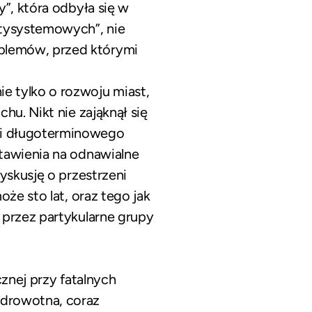
”, która odbyła się w
ntysystemowych”, nie
blemów, przed którymi
e tylko o rozwoju miast,
hu. Nikt nie zająknął się
ci długoterminowego
tawienia na odnawialne
yskusję o przestrzeni
że sto lat, oraz tego jak
 przez partykularne grupy
cznej przy fatalnych
zdrowotna, coraz