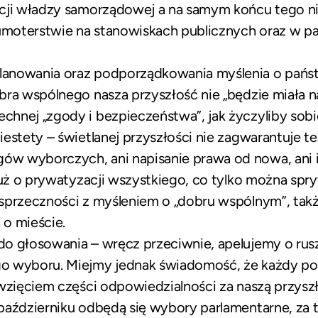
pcji władzy samorządowej a na samym końcu tego 
kumoterstwie na stanowiskach publicznych oraz w 
anowania oraz podporządkowania myślenia o państw
ra wspólnego nasza przyszłość nie „będzie miała na 
hnej „zgody i bezpieczeństwa”, jak życzyliby sobie
iestety – świetlanej przyszłości nie zagwarantuje 
 wyborczych, ani napisanie prawa od nowa, ani in
 już o prywatyzacji wszystkiego, co tylko można sp
sprzeczności z myśleniem o „dobru wspólnym”, tak
o mieście.
o głosowania – wręcz przeciwnie, apelujemy o rusz
o wyboru. Miejmy jednak świadomość, że każdy pol
 wzięciem części odpowiedzialności za naszą przys
październiku odbędą się wybory parlamentarne, za 