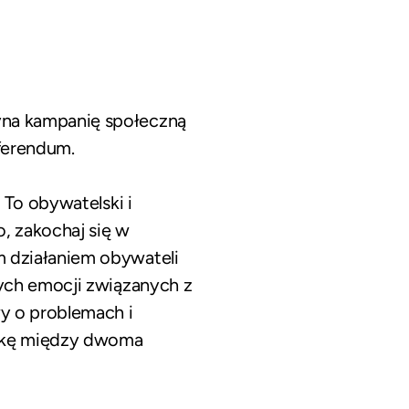
yna kampanię społeczną
eferendum
.
 To obywatelski i
, zakochaj się w
 działaniem obywateli
ych emocji związanych z
y o problemach i
nkę między dwoma