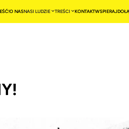
EŚĆ!
O NAS
NASI LUDZIE
TREŚCI
KONTAKT
WSPIERAJ
DOŁ
Y!