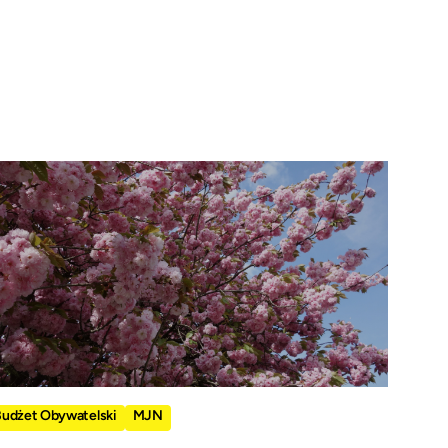
Budżet Obywatelski
MJN