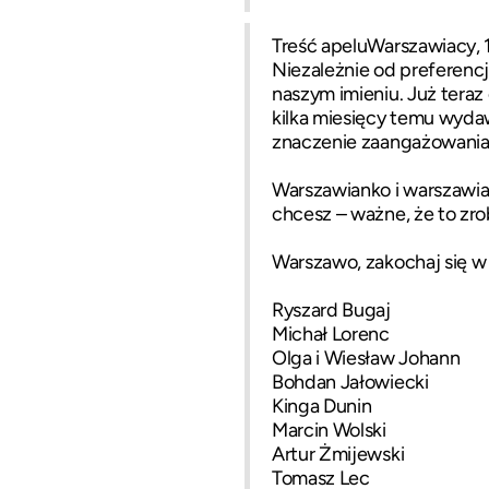
Treść apeluWarszawiacy, 1
Niezależnie od preferencj
naszym imieniu. Już tera
kilka miesięcy temu wydaw
znaczenie zaangażowania 
Warszawianko i warszawiaku
chcesz – ważne, że to zro
Warszawo, zakochaj się w
Ryszard Bugaj
Michał Lorenc
Olga i Wiesław Johann
Bohdan Jałowiecki
Kinga Dunin
Marcin Wolski
Artur Żmijewski
Tomasz Lec