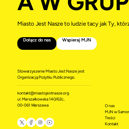
A W GRUPI
Miasto Jest Nasze to ludzie tacy jak Ty, któ
Dołącz do nas
Wspieraj MJN
Stowarzyszenie Miasto Jest Nasze jest
Organizacją Pożytku Publicznego.
kontakt@miastojestnasze.org
ul. Marszałkowska 140/62c,
00-061 Warszawa
O nas
MJN w Samor
Treści
Kontakt