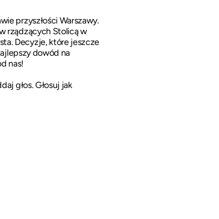
awie przyszłości Warszawy.
ów rządzących Stolicą w
ta. Decyzje, które jeszcze
 najlepszy dowód na
d nas!
daj głos. Głosuj jak