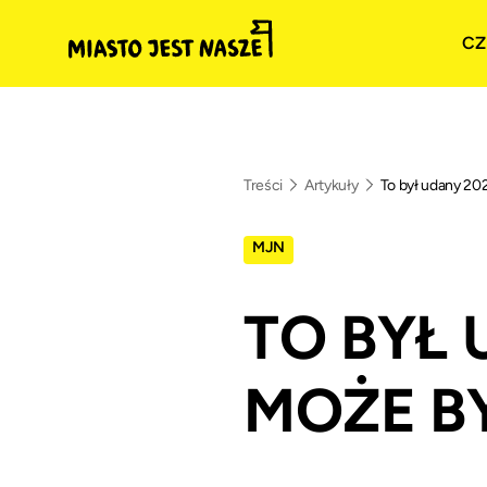
CZ
Treści
Artykuły
To był udany 20
MJN
TO BYŁ 
MOŻE B