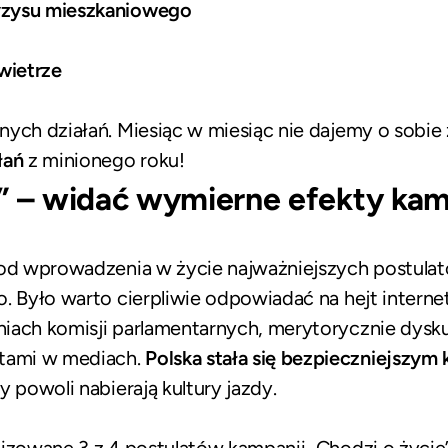
yzysu mieszkaniowego
wietrze
nych działań. Miesiąc w miesiąc nie dajemy o sobi
łań
z minionego roku!
e” – widać wymierne efekty kam
 od wprowadzenia w życie najważniejszych postula
. Było warto cierpliwie odpowiadać na hejt internet
iach komisji parlamentarnych, merytorycznie dysk
tami w mediach.
Polska stała się bezpieczniejszym 
y powoli nabierają kultury jazdy.
izowane 3 z 4 postulatów kampanii „Chodzi o życie”