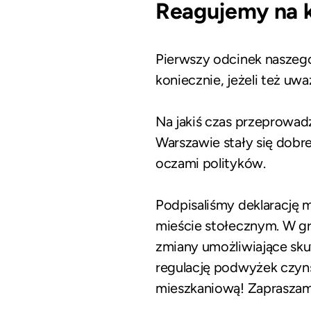
Reagujemy na 
Pierwszy odcinek naszeg
koniecznie
, jeżeli też u
Na jakiś czas przeprowadz
Warszawie stały się dobr
oczami polityków.
Podpisaliśmy deklarację 
mieście stołecznym. W g
zmiany umożliwiające sk
regulację podwyżek czyn
mieszkaniową! Zapraszam