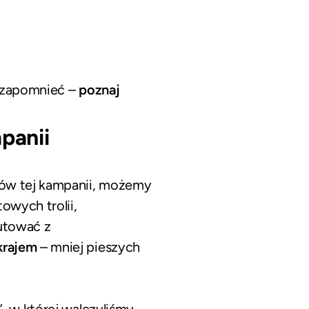
e zapomnieć –
poznaj
panii
tów tej kampanii, możemy
owych trolii,
utować z
krajem
– mniej pieszych
, w której walczyliśmy –