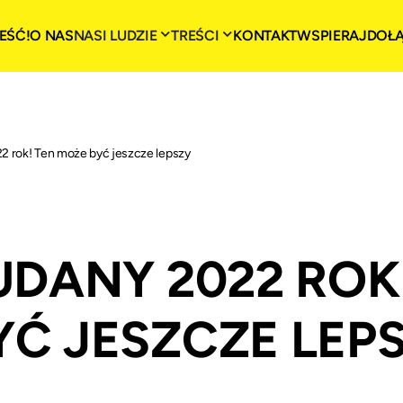
EŚĆ!
O NAS
NASI LUDZIE
TREŚCI
KONTAKT
WSPIERAJ
DOŁ
22 rok! Ten może być jeszcze lepszy
UDANY 2022 ROK
YĆ JESZCZE LEP