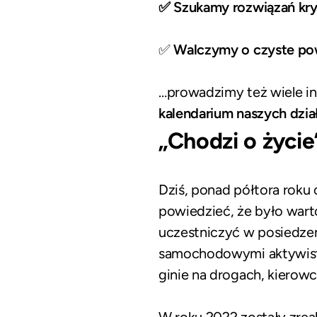
✅ Szukamy rozwiązań kr
✅
Walczymy o czyste po
…prowadzimy też wiele in
kalendarium naszych dzia
„Chodzi o życi
Dziś, ponad półtora roku
powiedzieć, że było warto
uczestniczyć w posiedzen
samochodowymi aktywis
ginie na drogach, kierowc
W roku 2022 zostały zreal