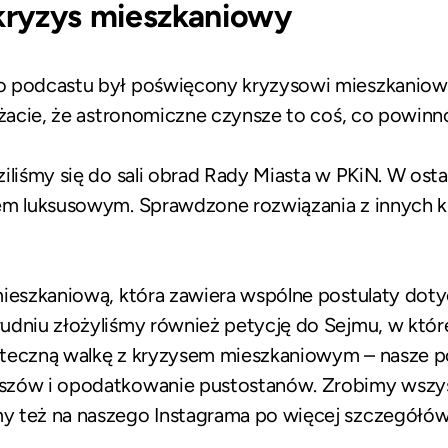
kryzys mieszkaniowy
o podcastu był poświęcony kryzysowi mieszkanio
ważacie, że astronomiczne czynsze to coś, co powinno
iliśmy się do sali obrad Rady Miasta w PKiN. W osta
em luksusowym. Sprawdzone rozwiązania z innych k
mieszkaniową, która zawiera wspólne postulaty dot
rudniu
złożyliśmy również petycję do Sejmu
, w któ
uteczną walkę z kryzysem mieszkaniowym – nasze p
szów i opodatkowanie pustostanów. Zrobimy wszyst
y też na naszego Instagrama po więcej szczegółów