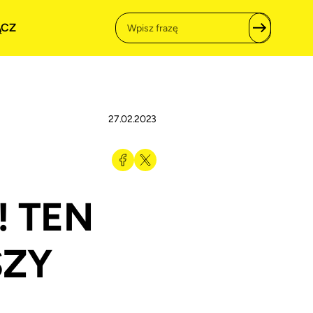
ĄCZ
27.02.2023
! TEN
SZY