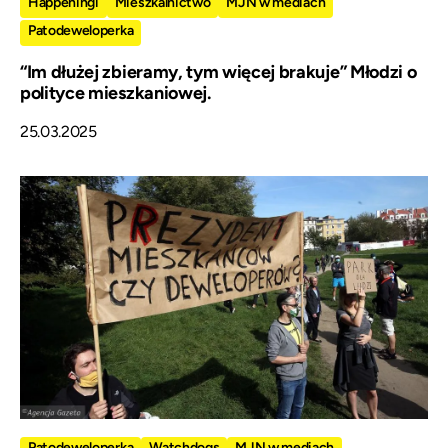
Happeningi
Mieszkalnictwo
MJN w mediach
Patodeweloperka
“Im dłużej zbieramy, tym więcej brakuje” Młodzi o
polityce mieszkaniowej.
25.03.2025
Patodeweloperka
Watchdogs
MJN w mediach