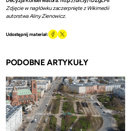
Decyzja Konserwatora:
http://bit.ly/1DZgLMl
Zdjęcie w nagłówku zaczerpnięte z
Wikimedii
autorstwa
Aliny Zienowicz
.
Udostępnij materiał:
PODOBNE ARTYKUŁY