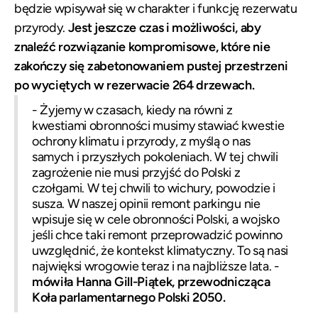
będzie wpisywał się w charakter i funkcję rezerwatu
przyrody.
Jest jeszcze czas i możliwości, aby
znaleźć rozwiązanie kompromisowe, które nie
zakończy się zabetonowaniem pustej przestrzeni
po wyciętych w rezerwacie 264 drzewach.
- Żyjemy w czasach, kiedy na równi z
kwestiami obronności musimy stawiać kwestie
ochrony klimatu i przyrody, z myślą o nas
samych i przyszłych pokoleniach. W tej chwili
zagrożenie nie musi przyjść do Polski z
czołgami. W tej chwili to wichury, powodzie i
susza. W naszej opinii remont parkingu nie
wpisuje się w cele obronności Polski, a wojsko
jeśli chce taki remont przeprowadzić powinno
uwzględnić, że kontekst klimatyczny. To są nasi
najwięksi wrogowie teraz i na najbliższe lata. -
mówiła Hanna Gill-Piątek, przewodnicząca
Koła parlamentarnego Polski 2050.