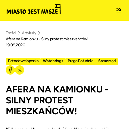
Treści
Artykuły
Afera na Kamionku - Silny protest mieszkańców!
19.09.2020
Patodeweloperka
Watchdogs
Praga Południe
Samorząd
AFERA NA KAMIONKU -
SILNY PROTEST
MIESZKAŃCÓW!