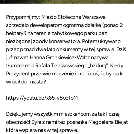
Przypomnijmy: Miasto Stołeczne Warszawa
sprzedało deweloperom ogromną działkę (ponad 2
hektary!) na terenie zabytkowego parku bez
niezbędnej zgody konserwatora. Potem ukrywano
przez ponad dwa lata dokumenty w tej sprawie. Dziś
już nawet
Hanna Gronkiewicz-Waltz nazywa
tłumaczenia Rafała Trzaskowskiego „bzdurą”
. Kiedy
Prezydent przerwie milczenie i zrobi coś, żeby park
wrócił do miasta?
https://youtu.be/x65_v8oqfoM
Dziękujemy wszystkim mieszkańcom za tak liczną
obecność! Była z nami też posłanka Magdalena Biejat
która wspiera nas w tej sprawie.