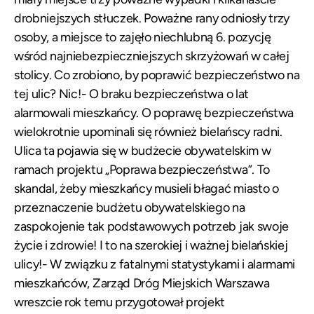
drobniejszych stłuczek. Poważne rany odniosły trzy
osoby, a miejsce to zajęło niechlubną 6. pozycję
wśród najniebezpieczniejszych skrzyżowań w całej
stolicy. Co zrobiono, by poprawić bezpieczeństwo na
tej ulic? Nic!- O braku bezpieczeństwa o lat
alarmowali mieszkańcy. O poprawę bezpieczeństwa
wielokrotnie upominali się również
bielańscy radni
.
Ulica ta pojawia się w budżecie obywatelskim w
ramach projektu „Poprawa bezpieczeństwa”. To
skandal, żeby mieszkańcy musieli błagać miasto o
przeznaczenie budżetu obywatelskiego na
zaspokojenie tak podstawowych potrzeb jak swoje
życie i zdrowie! I to na szerokiej i ważnej bielańskiej
ulicy!- W związku z fatalnymi statystykami i alarmami
mieszkańców, Zarząd Dróg Miejskich Warszawa
wreszcie rok temu przygotował projekt