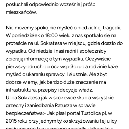
posłuchali odpowiednio wcześniej próśb
mieszkańców.
Nie możemy spokojnie myśleć o niedzielnej tragedii.
W poniedziałek o 18:00 wielu z nas spotkało się na
proteście na ul. Sokratesa w miejscu, gdzie doszło do
wypadku. Od niedzieli nasi radni i społecznicy
zbierają informację o tym wypadku. Oczywiście
pierwszy odruch oprócz współczucia rodzinie każe
myśleć o ukaraniu sprawcy. I słusznie. Ale zbyt
dobrze wiemy, jak bardzo duże znaczenie ma
infrastruktura, przepisy i decyzje władz.
Ulica Sokratesa jak w soczewce skupia wszystkie
grzechy i zaniedbania Ratusza w sprawie
bezpieczeństwa:- Jak pisał portal Tustolica.pl, w
2015 roku przy jednym tylko skrzyżowaniu tej ulicy
miały miejsce trzy poważne wypadki i kilkanaście