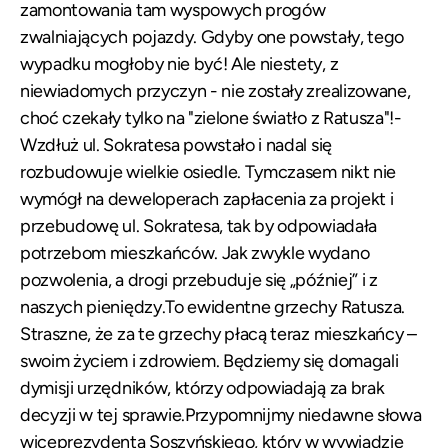
zamontowania tam
wyspowych progów
zwalniających pojazdy.
Gdyby one powstały, tego
wypadku mogłoby nie być! Ale niestety, z
niewiadomych przyczyn - nie zostały zrealizowane,
choć czekały tylko na "zielone światło z Ratusza"!-
Wzdłuż ul. Sokratesa powstało i nadal się
rozbudowuje wielkie osiedle. Tymczasem nikt nie
wymógł na deweloperach zapłacenia za projekt i
przebudowę ul. Sokratesa, tak by odpowiadała
potrzebom mieszkańców. Jak zwykle wydano
pozwolenia, a drogi przebuduje się „później” i z
naszych pieniędzy.To ewidentne grzechy Ratusza.
Straszne, że za te grzechy płacą teraz mieszkańcy –
swoim życiem i zdrowiem. Będziemy się domagali
dymisji urzędników, którzy odpowiadają za brak
decyzji w tej sprawie.Przypomnijmy niedawne słowa
wiceprezydenta Soszyńskiego
, który w wywiadzie