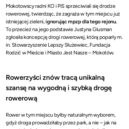
Mokotowscy radni KO i PiS sprzeciwiali się drodze
rowerowej, twierdząc, że zagraża w tym miejscu już
istniejącej zieleni,
ignorując mpzp dla tego rejonu.
To przecież na jego podstawie Justyna Glusman
zgłosiła koncepcję drogi rowerowej, którą poparły m.
in. Stowarzyszenie Lepszy Służewiec, Fundacja
Rodzić w Mieście i Miasto Jest Nasze – Mokotów.
Rowerzyści znów tracą unikalną
szansę na wygodną i szybką drogę
rowerową
Rower w tym miejscu byłby naturalnym wyborem,
gdyż droga prowadziłaby przez park, a nie – jak na