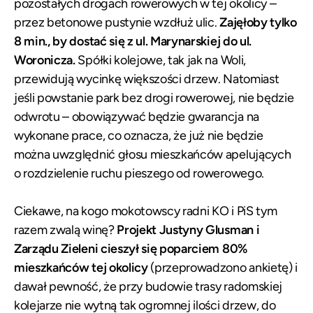
pozostałych drogach rowerowych w tej okolicy –
przez betonowe pustynie wzdłuż ulic.
Zajęłoby tylko
8 min., by dostać się z ul. Marynarskiej do ul.
Woronicza.
Spółki kolejowe, tak jak na Woli,
przewidują wycinkę większości drzew. Natomiast
jeśli powstanie park bez drogi rowerowej, nie będzie
odwrotu – obowiązywać będzie gwarancja na
wykonane prace, co oznacza, że już nie będzie
można uwzględnić głosu mieszkańców apelujących
o rozdzielenie ruchu pieszego od rowerowego.
Ciekawe, na kogo mokotowscy radni KO i PiS tym
razem zwalą winę?
Projekt Justyny Glusman i
Zarządu Zieleni cieszył się poparciem 80%
mieszkańców tej okolicy
(przeprowadzono ankietę) i
dawał pewność, że przy budowie trasy radomskiej
kolejarze nie wytną tak ogromnej ilości drzew, do