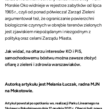
Morskie Oko widnieje w rejestrze zabytków od lipca
1965 r., czyli od ponad półwiecza! Zarząd Zieleni
argumentował też, że ograniczanie powierzchni
biologicznie czynnych w obrębie terenów zielonych
jest zjawiskiem niepożądanym i niezgodnym z
polityką oraz celami Zarządu Miasta.
Jak widać, na ołtarzu interesów KO i PiS,
samochodowemu bóstwu można zawsze złożyć
ofiarę z zieleni i zdrowia warszawiaków.
Autorką artykułu jest Melania Łuczak, radna MJN
na Mokotowie.
Artykuł powstał po spotkaniu ws. realizacji Parku Linearnego na
Służewcu Południowym dnia 17 grudnia 2021 r.. Obecni byli: nowa