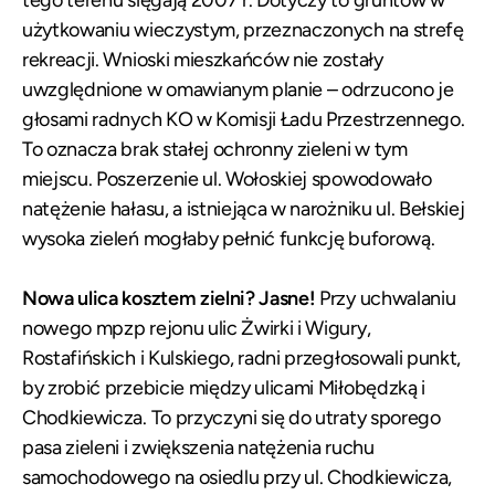
tego terenu sięgają 2007 r. Dotyczy to gruntów w
użytkowaniu wieczystym, przeznaczonych na strefę
rekreacji. Wnioski mieszkańców nie zostały
uwzględnione w omawianym planie – odrzucono je
głosami radnych KO w Komisji Ładu Przestrzennego.
To oznacza brak stałej ochronny zieleni w tym
miejscu. Poszerzenie ul. Wołoskiej spowodowało
natężenie hałasu, a istniejąca w narożniku ul. Bełskiej
wysoka zieleń mogłaby pełnić funkcję buforową.
Nowa ulica kosztem zielni? Jasne!
Przy uchwalaniu
nowego mpzp rejonu ulic Żwirki i Wigury,
Rostafińskich i Kulskiego, radni przegłosowali punkt,
by zrobić przebicie między ulicami Miłobędzką i
Chodkiewicza. To przyczyni się do utraty sporego
pasa zieleni i zwiększenia natężenia ruchu
samochodowego na osiedlu przy ul. Chodkiewicza,