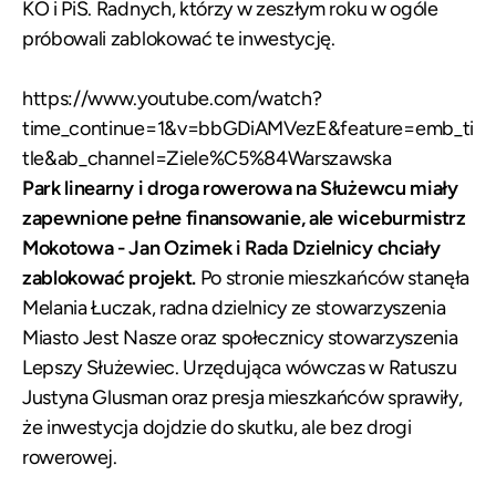
KO i PiS. Radnych, którzy w zeszłym roku w ogóle
próbowali zablokować te inwestycję.
https://www.youtube.com/watch?
time_continue=1&v=bbGDiAMVezE&feature=emb_ti
tle&ab_channel=Ziele%C5%84Warszawska
Park linearny i droga rowerowa na Służewcu miały
zapewnione pełne finansowanie, ale
wiceburmistrz
Mokotowa - Jan Ozimek i Rada Dzielnicy chciały
zablokować projekt.
Po stronie mieszkańców stanęła
Melania Łuczak, radna dzielnicy ze stowarzyszenia
Miasto Jest Nasze oraz społecznicy stowarzyszenia
Lepszy Służewiec. Urzędująca wówczas w Ratuszu
Justyna Glusman oraz presja mieszkańców sprawiły,
że inwestycja dojdzie do skutku, ale bez drogi
rowerowej.