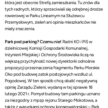
która jest obecnie Strefą zamieszkania. Tu znów dla
tych radnych, którzy sprzeciwiali się odrębnej drodze
rowerowej w Parku Linearnym na Służewcu
Przemysłowym, zieleń ani opinia mieszkańców nie
miały znaczenia.
Park pod parking? Czemu nie!
Radni KO i PiS w
dzielnicowej Komisji Gospodarki Komunalnej,
Inżynierii Miejskiej i Ochrony Środowiska liczą na
większą przychylność nowej dyrektorki odnośnie
propozycji przeznaczenia fragmentu Parku Morskie
Oko pod budowę zatok postojowych wzdłuż ul.
Pogodowej. W ten sposób chcą obalić negatywną
opinię Zarządu Zieleni, wydaną w tej sprawie 18
lutego 2021 r. Pomysł budowy tam parkingu uznano
za niezgodny z mpzp rejonu Starego Mokotowa, a
także z warunkami ochrony konserwatorskiej – Park