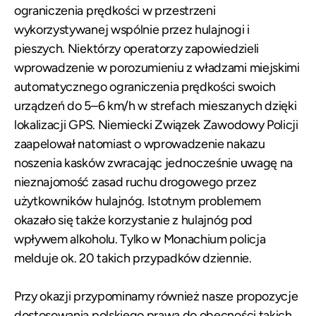
ograniczenia prędkości w przestrzeni
wykorzystywanej wspólnie przez hulajnogi i
pieszych. Niektórzy operatorzy zapowiedzieli
wprowadzenie w porozumieniu z władzami miejskimi
automatycznego ograniczenia prędkości swoich
urządzeń do 5–6 km/h w strefach mieszanych dzięki
lokalizacji GPS. Niemiecki Związek Zawodowy Policji
zaapelował natomiast o wprowadzenie nakazu
noszenia kasków zwracając jednocześnie uwagę na
nieznajomość zasad ruchu drogowego przez
użytkowników hulajnóg. Istotnym problemem
okazało się także korzystanie z hulajnóg pod
wpływem alkoholu. Tylko w Monachium policja
melduje ok. 20 takich przypadków dziennie.
Przy okazji przypominamy również
nasze propozycje
dostosowania polskiego prawa do obecności takich