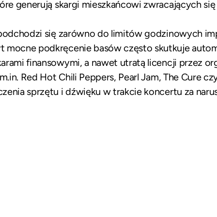
tóre generują skargi mieszkańcowi zwracających się
 podchodzi się zarówno do limitów godzinowych imp
yt mocne podkręcenie basów często skutkuje aut
rami finansowymi, a nawet utratą licencji przez or
 m.in. Red Hot Chili Peppers, Pearl Jam, The Cure cz
zenia sprzętu i dźwięku w trakcie koncertu za nar