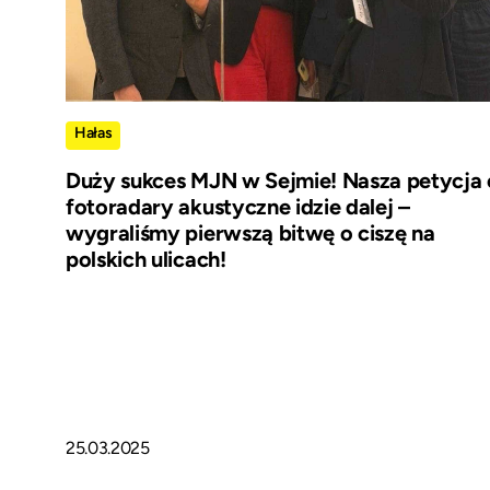
Hałas
Duży sukces MJN w Sejmie! Nasza petycja 
fotoradary akustyczne idzie dalej –
wygraliśmy pierwszą bitwę o ciszę na
polskich ulicach!
25.03.2025