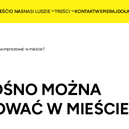
EŚĆ!
O NAS
NASI LUDZIE
TREŚCI
KONTAKT
WSPIERAJ
DOŁ
na imprezować w mieście?
OŚNO MOŻNA
OWAĆ W MIEŚCIE