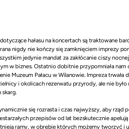
 dotyczące hałasu na koncertach są traktowane bardz
 rana nigdy nie kończy się zamknięciem imprezy p
zystkim jedynie mandat za zakłócanie ciszy nocnej,
m w biznes. Ostatnio dobitnie przypomniała nam 
erenie Muzeum Pałacu w Wilanowie. Impreza trwała 
zielnicy i okolicach rezerwatu przyrody, ale nie był
 skarg.
amicznie się rozrasta i czas najwyższy, aby rząd po
estarzałych przepisów od lat bezskutecznie apelują
istnieją ramy, w obrębie których możemy tworzyć i 