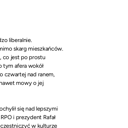
o liberalnie.
omimo skarg mieszkańców.
 co jest po prostu
o tym afera wokół
do czwartej nad ranem,
o nawet mowy o jej
chylił się nad lepszymi
 RPO i prezydent Rafał
uczestniczyć w kulturze