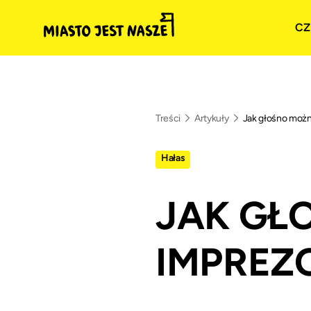
CZ
Treści
Artykuły
Jak głośno moż
Hałas
JAK GŁ
IMPREZ