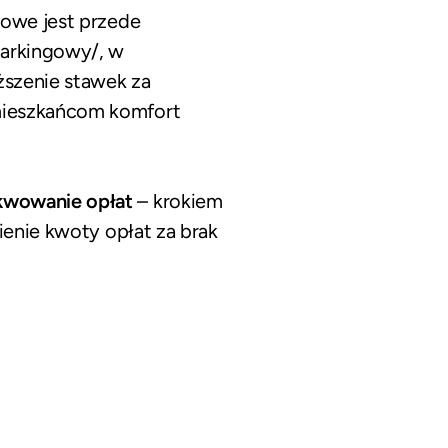
zowe jest przede
parkingowy/
, w
ższenie stawek za
 mieszkańcom komfort
kwowanie opłat
– krokiem
ienie kwoty opłat za brak