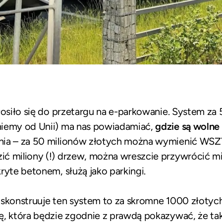
łosiło się do przetargu na e-parkowanie. System za
niemy od Unii) ma nas powiadamiać,
gdzie są wolne
ania – za 50 milionów złotych można wymienić WS
ić miliony (!) drzew, można wreszcie przywrócić 
ryte betonem, służą jako parkingi.
 skonstruuje ten system to za skromne 1000 złotych
ę, która będzie zgodnie z prawdą pokazywać, że ta