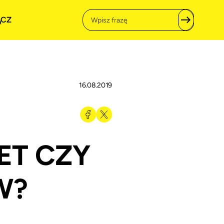
ĄCZ
16.08.2019
ET CZY
W?