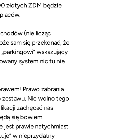
000 złotych ZDM będzie
 placów.
chodów (nie licząc
oże sam się przekonać, że
 „parkingowi” wskazujący
nowany system nic tu nie
prawem! Prawo zabrania
 zestawu. Nie wolno tego
likacji zachęcać nas
 będą się bowiem
e jest prawie natychmiast
tuje” w nieprzydatny