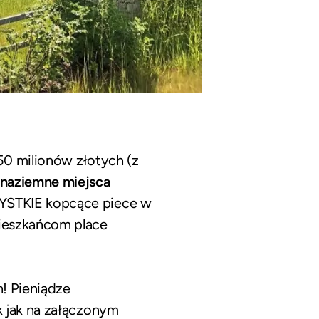
 50 milionów złotych (z
 naziemne miejsca
ZYSTKIE kopcące piece w
mieszkańcom place
! Pieniądze
k jak na załączonym