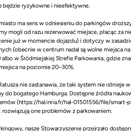
 będzie ryzykowne i nieefektywne.
iasto ma sens w odniesieniu do parkingów droższy
emy mogli od razu rezerwować miejsce, płacąc za n
cenie już w momencie dojazdu) i dotyczy w zasadzi
nych (obecnie w centrum nadal są wolne miejsca n
albo w Śródmiejskiej Strefie Parkowania, gdzie z
miejsca na poziomie 20–30%.
Ratusza nie zastanawia, że taki system nie istnieje
any do bogatego Hamburga. Dostępne źródła naukowe,
temów (
https://hal.inria.fr/hal-01501556/file/smart-
IE rozwiązują one problemów z parkowaniem.
kingowy, nasze Stowarzyszenie przejrzało dostępn