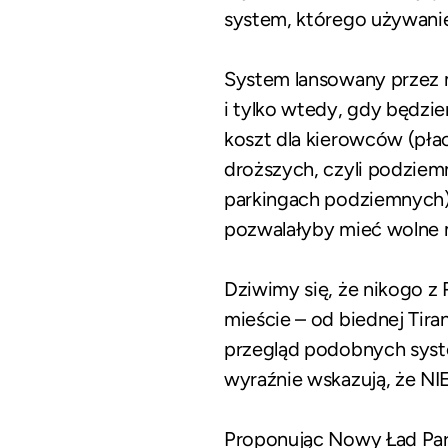
system, którego używanie
System lansowany przez m
i tylko wtedy, gdy będzi
koszt dla kierowców (pła
droższych, czyli podziem
parkingach podziemnych) 
pozwalałyby mieć wolne 
Dziwimy się, że nikogo z 
mieście – od biednej Tir
przegląd podobnych sys
wyraźnie wskazują, że N
Proponując Nowy Ład Par