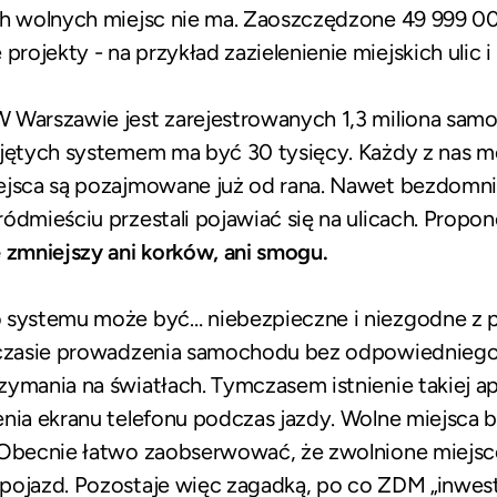
ych wolnych miejsc nie ma. Zaoszczędzone 49 999 
ojekty - na przykład zazielenienie miejskich ulic i
 Warszawie jest zarejestrowanych 1,3 miliona samo
bjętych systemem ma być 30 tysięcy. Każdy z nas m
ejsca są pozajmowane już od rana. Nawet bezdomni
ódmieściu przestali pojawiać się na ulicach. Propo
 zmniejszy ani korków, ani smogu.
o systemu może być… niebezpieczne i niezgodne z 
w czasie prowadzenia samochodu bez odpowiedniego
ymania na światłach. Tymczasem istnienie takiej ap
enia ekranu telefonu podczas jazdy. Wolne miejsca
 Obecnie łatwo zaobserwować, że zwolnione miejsc
pojazd. Pozostaje więc zagadką, po co ZDM „inwes