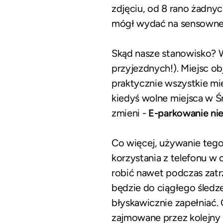
zdjęciu, od 8 rano żadn
mógł wydać na sensowne pr
Skąd nasze stanowisko? W
przyjezdnych!). Miejsc o
praktycznie wszystkie mi
kiedyś wolne miejsca w Śr
zmieni -
E-parkowanie nie
Co więcej, używanie teg
korzystania z telefonu 
robić nawet podczas zatrz
będzie do ciągłego śledz
błyskawicznie zapełniać.
zajmowane przez kolejny 