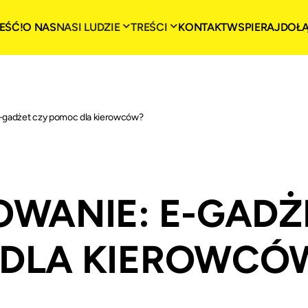
EŚĆ!
O NAS
NASI LUDZIE
TREŚCI
KONTAKT
WSPIERAJ
DOŁ
-gadżet czy pomoc dla kierowców?
OWANIE: E-GADŻ
DLA KIEROWCÓ