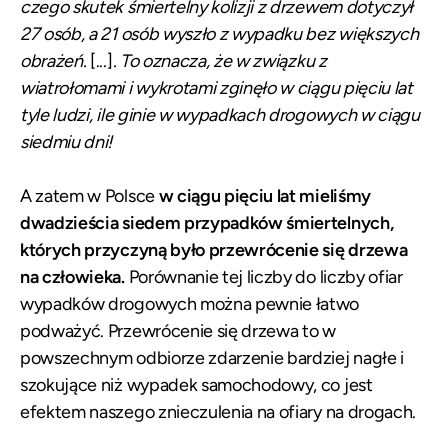
czego skutek śmiertelny kolizji z drzewem dotyczył
27 osób, a 21 osób wyszło z wypadku bez większych
obrażeń.
[...]
. To oznacza, że w związku z
wiatrołomami i wykrotami zginęło w ciągu pięciu lat
tyle ludzi, ile ginie w wypadkach drogowych w ciągu
siedmiu dni!
A zatem w Polsce
w ciągu pięciu lat mieliśmy
dwadzieścia siedem przypadków śmiertelnych,
których przyczyną było przewrócenie się drzewa
na człowieka.
Porównanie tej liczby do liczby ofiar
wypadków drogowych można pewnie łatwo
podważyć. Przewrócenie się drzewa to w
powszechnym odbiorze zdarzenie bardziej nagłe i
szokujące niż wypadek samochodowy, co jest
efektem naszego znieczulenia na ofiary na drogach.