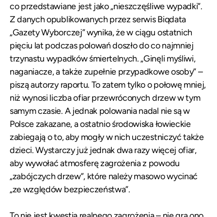
co przedstawiane jest jako „nieszczęśliwe wypadki”.
Z danych opublikowanych przez serwis Biqdata
„Gazety Wyborczej” wynika, że w ciągu ostatnich
pięciu lat podczas polowań doszło do co najmniej
trzynastu wypadków śmiertelnych. „Ginęli myśliwi,
naganiacze, a także zupełnie przypadkowe osoby”
–
piszą autorzy raportu. To zatem tylko o połowę mniej,
niż wynosi liczba ofiar przewróconych drzew w tym
samym czasie. A jednak polowania nadal nie są w
Polsce zakazane, a ostatnio środowiska łowieckie
zabiegają o to, aby mogły w nich uczestniczyć także
dzieci. Wystarczy już jednak dwa razy więcej ofiar,
aby wywołać atmosferę zagrożenia z powodu
„zabójczych drzew”, które należy masowo wycinać
„ze względów bezpieczeństwa”.
To nie jest kwestia realnego zagrożenia – nie gra ono