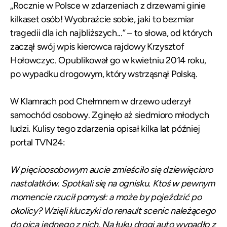
„Rocznie w Polsce w zdarzeniach z drzewami ginie
kilkaset osób! Wyobraźcie sobie, jaki to bezmiar
tragedii dla ich najbliższych...”
– to słowa, od których
zaczął swój wpis kierowca rajdowy Krzysztof
Hołowczyc. Opublikował go w kwietniu 2014 roku,
po wypadku drogowym, który wstrząsnął Polską.
W Klamrach pod Chełmnem w drzewo uderzył
samochód osobowy. Zginęło aż siedmioro młodych
ludzi. Kulisy tego zdarzenia opisał kilka lat później
portal TVN24:
W pięcioosobowym aucie zmieściło się dziewięcioro
nastolatków. Spotkali się na ognisku. Ktoś w pewnym
momencie rzucił pomysł: a może by pojeździć po
okolicy? Wzięli kluczyki do renault scenic należącego
do ojca jednego z nich. Na łuku drogi auto wypadło z