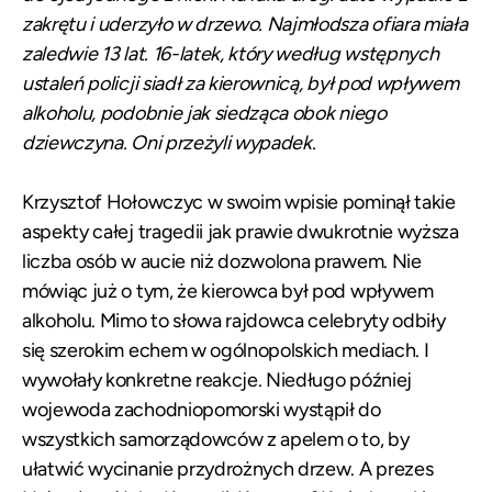
zakrętu i uderzyło w drzewo. Najmłodsza ofiara miała
zaledwie 13 lat. 16-latek, który według wstępnych
ustaleń policji siadł za kierownicą, był pod wpływem
alkoholu, podobnie jak siedząca obok niego
dziewczyna. Oni przeżyli wypadek.
Krzysztof Hołowczyc w swoim wpisie pominął takie
aspekty całej tragedii jak prawie dwukrotnie wyższa
liczba osób w aucie niż dozwolona prawem. Nie
mówiąc już o tym, że kierowca był pod wpływem
alkoholu. Mimo to słowa rajdowca celebryty odbiły
się szerokim echem w ogólnopolskich mediach. I
wywołały konkretne reakcje. Niedługo później
wojewoda zachodniopomorski wystąpił do
wszystkich samorządowców z apelem o to, by
ułatwić wycinanie przydrożnych drzew. A prezes