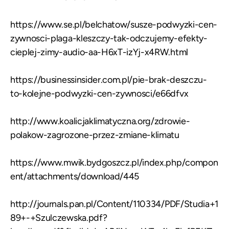
https://www.se.pl/belchatow/susze-podwyzki-cen-
zywnosci-plaga-kleszczy-tak-odczujemy-efekty-
cieplej-zimy-audio-aa-H6xT-izYj-x4RW.html
https://businessinsider.com.pl/pie-brak-deszczu-
to-kolejne-podwyzki-cen-zywnosci/e66dfvx
http://www.koalicjaklimatyczna.org/zdrowie-
polakow-zagrozone-przez-zmiane-klimatu
https://www.mwik.bydgoszcz.pl/index.php/compon
ent/attachments/download/445
http://journals.pan.pl/Content/110334/PDF/Studia+1
89+-+Szulczewska.pdf?