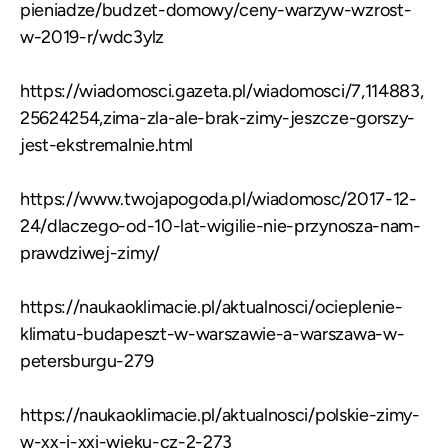
pieniadze/budzet-domowy/ceny-warzyw-wzrost-
w-2019-r/wdc3ylz
https://wiadomosci.gazeta.pl/wiadomosci/7,114883,
25624254,zima-zla-ale-brak-zimy-jeszcze-gorszy-
jest-ekstremalnie.html
https://www.twojapogoda.pl/wiadomosc/2017-12-
24/dlaczego-od-10-lat-wigilie-nie-przynosza-nam-
prawdziwej-zimy/
https://naukaoklimacie.pl/aktualnosci/ocieplenie-
klimatu-budapeszt-w-warszawie-a-warszawa-w-
petersburgu-279
https://naukaoklimacie.pl/aktualnosci/polskie-zimy-
w-xx-i-xxi-wieku-cz-2-273