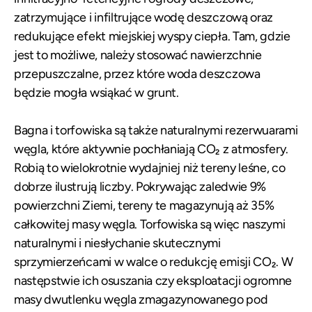
zatrzymujące i infiltrujące wodę deszczową oraz
redukujące efekt miejskiej wyspy ciepła. Tam, gdzie
jest to możliwe, należy stosować nawierzchnie
przepuszczalne, przez które woda deszczowa
będzie mogła wsiąkać w grunt.
Bagna i torfowiska są także naturalnymi rezerwuarami
węgla, które aktywnie pochłaniają CO₂ z atmosfery.
Robią to wielokrotnie wydajniej niż tereny leśne, co
dobrze ilustrują liczby. Pokrywając zaledwie 9%
powierzchni Ziemi, tereny te magazynują aż 35%
całkowitej masy węgla. Torfowiska są więc naszymi
naturalnymi i niesłychanie skutecznymi
sprzymierzeńcami w walce o redukcję emisji CO₂. W
następstwie ich osuszania czy eksploatacji ogromne
masy dwutlenku węgla zmagazynowanego pod