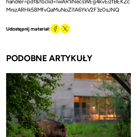
handler=pdf&fbclid=IwAR1iNecsWEg4kvEizfBEKZc
MrszARHk58MfvQaMuNoZi1A6YkV2F3z0sJNQ
Udostępnij materiał:
PODOBNE ARTYKUŁY