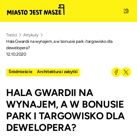
Treści
Artykuły
Hala Gwardii na wynajem, a w bonusie park i targowisko dla
dewelopera?
12.10.2020
Śródmieście
Architektura i zabytki
HALA GWARDII NA
WYNAJEM, A W BONUSIE
PARK I TARGOWISKO DLA
DEWELOPERA?