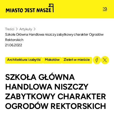
Treści
Artykuły
Szkoła Główna Handlowa niszczy zabytkowy charakter Ogrodów
Rektorskich
21.06.2022
Architektura i zabytki
Mokotów
Zieleń w mieście
SZKOŁA GŁÓWNA
HANDLOWA NISZCZY
ZABYTKOWY CHARAKTER
OGRODÓW REKTORSKICH