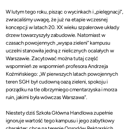
W lutym tego roku, pisząc o wycinkach i „pielęgnacji”,
zwracaliśmy uwagę
, że już na etapie wczesnej
koncepcji w latach 20. XX wieku szpalerowe układy
drzew towarzyszyły zabudowie. Natomiast w
czasach powojennych „wyspa zieleni” kampusu
uczelni stanowiła jedną z nielicznych ocalałych w
Warszawie. Zacytować można tutaj część
wspomnień ze wspomnień profesora Andrzeja
Koźmińskiego: „W pierwszych latach powojennych
teren SGH był cudowną oazą zieleni, spokoju i
porządku na tle olbrzymiego cmentarzyska i morza
ruin, jakimi była wówczas Warszawa”.
Niestety dziś Szkoła Główna Handlowa zupełnie
ignoruje wartość tego kampusu i jego zabytkowy
charakter: chce na terenie Ogrodów Rektorskich