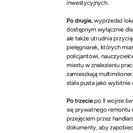
inwestycyjnych.
Po drugie,
wyprzedaż lokal
dostępnym wyłącznie dla n
ale także utrudnia przyc
pielęgniarek, których mi
policjantowi, nauczycielc
miastu w znalezieniu pr
zamieszkają multimilioner
stała pusta jako wybitnie
Po trzecie
po II wojnie ś
się prywatnego remontu d
przejęciem przez handlar
dokumenty, aby zapobiec d