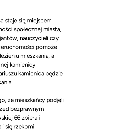
a staje się miejscem
ności społecznej miasta,
antów, nauczycieli czy
j nieruchomości pomoże
ezieniu mieszkania, a
nej kamienicy
nariuszu kamienica będzie
ania.
go, że mieszkańcy podjęli
przed bezprawnym
kiej 66 zbierali
li się rzekomi