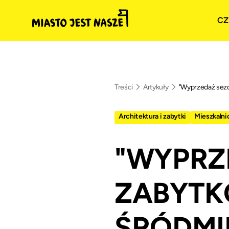
CZ
Treści
Artykuły
"Wyprzedaż sez
Architektura i zabytki
Mieszkaln
"WYPRZ
ZABYTK
ŚRÓDMI