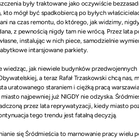
szczenia były traktowane jako oczywiście bezzasadn
, kto mógł być spadkobiercą po byłych właściciela
ani na czas remontu, do którego, jak widzimy, nigdy 
dana, z pewnością nigdy tam nie wrócą. Przez lata 
własne, instalując w nich piece, samodzielnie wymien
zabytkowe intarsjowane parkiety.
że wiedząc, jak niewiele budynków przedwojennych
 Obywatelskiej, a teraz Rafał Trzaskowski chcą nas
ta uratowanego staraniem i ciężką pracą warszawia
 miasto najpewniej już NIGDY nie odzyska. Śródmieści
adczoną przez lata reprywatyzacji, kiedy miasto po
tynuacja tego trendu jest fatalną decyzją.
nianie się Śródmieścia to marnowanie pracy wielu 